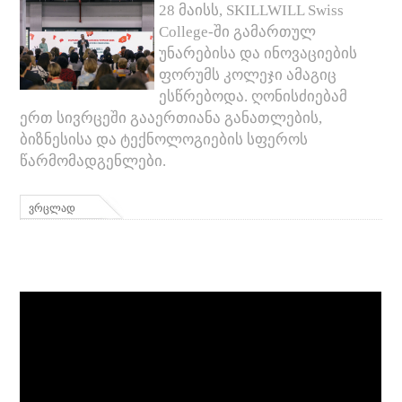
28 მაისს, SKILLWILL Swiss
College-ში გამართულ
უნარებისა და ინოვაციების
ფორუმს კოლეჯი ამაგიც
ესწრებოდა. ღონისძიებამ
ერთ სივრცეში გააერთიანა განათლების,
ბიზნესისა და ტექნოლოგიების სფეროს
წარმომადგენლები.
ვრცლად