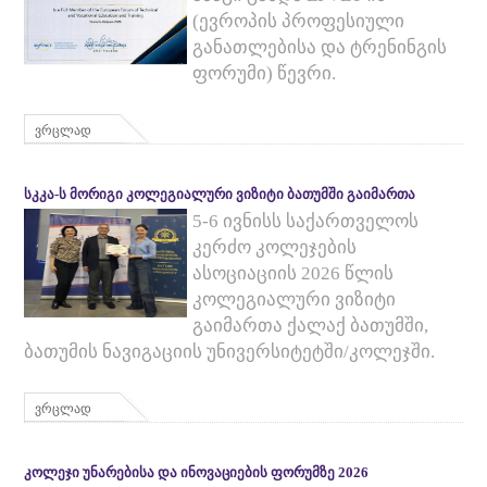
(ევროპის პროფესიული
განათლებისა და ტრენინგის
ფორუმი) წევრი.
ვრცლად
ᲡᲙᲙᲐ-Ს ᲛᲝᲠᲘᲒᲘ ᲙᲝᲚᲔᲒᲘᲐᲚᲣᲠᲘ ᲕᲘᲖᲘᲢᲘ ᲑᲐᲗᲣᲛᲨᲘ ᲒᲐᲘᲛᲐᲠᲗᲐ
5-6 ივნისს საქართველოს
კერძო კოლეჯების
ასოციაციის 2026 წლის
კოლეგიალური ვიზიტი
გაიმართა ქალაქ ბათუმში,
ბათუმის ნავიგაციის უნივერსიტეტში/კოლეჯში.
ვრცლად
ᲙᲝᲚᲔᲯᲘ ᲣᲜᲐᲠᲔᲑᲘᲡᲐ ᲓᲐ ᲘᲜᲝᲕᲐᲪᲘᲔᲑᲘᲡ ᲤᲝᲠᲣᲛᲖᲔ 2026