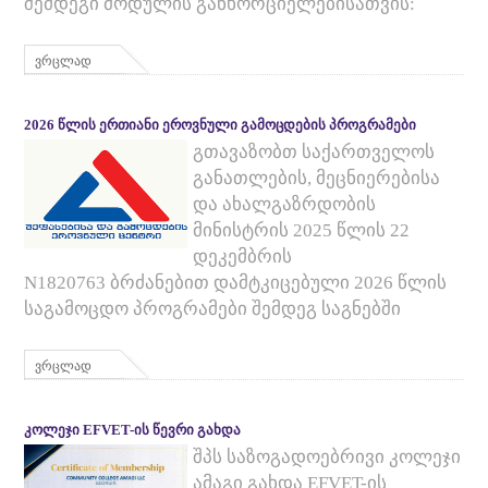
შემდეგი მოდულის განხორციელებისათვის:
ვრცლად
2026 ᲬᲚᲘᲡ ᲔᲠᲗᲘᲐᲜᲘ ᲔᲠᲝᲕᲜᲣᲚᲘ ᲒᲐᲛᲝᲪᲓᲔᲑᲘᲡ ᲞᲠᲝᲒᲠᲐᲛᲔᲑᲘ
გთავაზობთ საქართველოს
განათლების, მეცნიერებისა
და ახალგაზრდობის
მინისტრის 2025 წლის 22
დეკემბრის
N1820763 ბრძანებით დამტკიცებული 2026 წლის
საგამოცდო პროგრამები შემდეგ საგნებში
ვრცლად
ᲙᲝᲚᲔᲯᲘ EFVET-ᲘᲡ ᲬᲔᲕᲠᲘ ᲒᲐᲮᲓᲐ
შპს საზოგადოებრივი კოლეჯი
ამაგი გახდა EFVET-ის